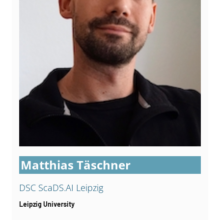
Matthias Täschner
DSC ScaDS.AI Leipzig
Leipzig University