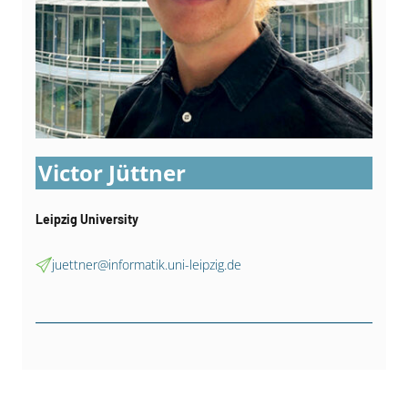
Victor Jüttner
Leipzig University
juettner@informatik.uni-leipzig.de