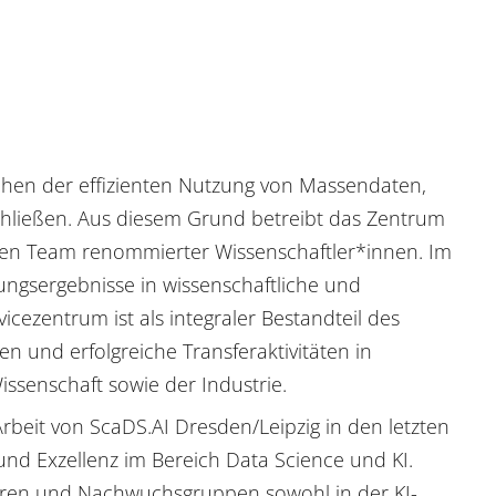
schen der effizienten Nutzung von Massendaten,
hließen. Aus diesem Grund betreibt das Zentrum
alen Team renommierter Wissenschaftler*innen. Im
ungsergebnisse in wissenschaftliche und
cezentrum ist als integraler Bestandteil des
n und erfolgreiche Transferaktivitäten in
ssenschaft sowie der Industrie.
e Arbeit von ScaDS.AI Dresden/Leipzig in den letzten
und Exzellenz im Bereich Data Science und KI.
ssuren und Nachwuchsgruppen sowohl in der KI-