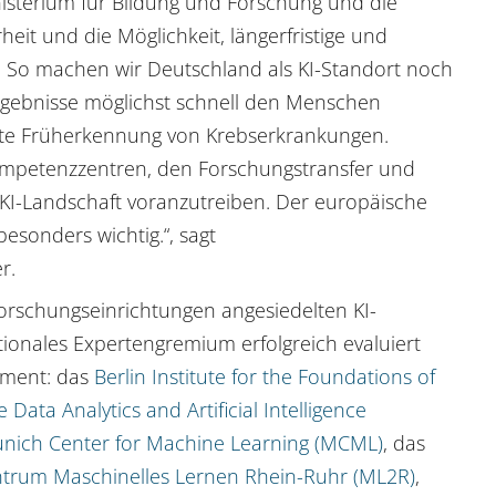
isterium für Bildung und Forschung und die
it und die Möglichkeit, längerfristige und
. So machen wir Deutschland als KI-Standort noch
ergebnisse möglichst schnell den Menschen
rte Früherkennung von Krebserkrankungen.
Kompetenzzentren, den Forschungstransfer und
 KI-Landschaft voranzutreiben. Der europäische
besonders wichtig.“, sagt
r.
orschungseinrichtungen angesiedelten KI-
ionales Expertengremium erfolgreich evaluiert
ament: das
Berlin Institute for the Foundations of
 Data Analytics and Artificial Intelligence
nich Center for Machine Learning (MCML)
, das
trum Maschinelles Lernen Rhein-Ruhr (ML2R)
,