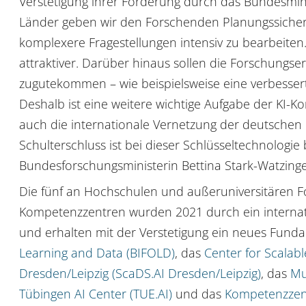
Verstetigung ihrer Förderung durch das Bundesmin
Länder geben wir den Forschenden Planungssicherhe
komplexere Fragestellungen intensiv zu bearbeiten
attraktiver. Darüber hinaus sollen die Forschungs
zugutekommen – wie beispielsweise eine verbesse
Deshalb ist eine weitere wichtige Aufgabe der KI-
auch die internationale Vernetzung der deutschen
Schulterschluss ist bei dieser Schlüsseltechnologie 
Bundesforschungsministerin Bettina Stark-Watzinge
Die fünf an Hochschulen und außeruniversitären F
Kompetenz­zentren wurden 2021 durch ein internat
und erhalten mit der Verstetigung ein neues Fund
Learning and Data (BIFOLD)
, das
Center for Scalable
Dresden/Leipzig (ScaDS.AI Dresden/Leipzig)
, das
Mu
Tübingen AI Center (TUE.AI)
und das
Kompetenz­zen