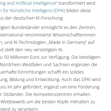
g and Artificial Intelligence
“ transformiert wird.
ür Künstliche Intelligenz (DFKI)
bilden diese
s der deutschen KI-Forschung.
igten Bundesländer ermöglicht es den Zentren,
 international renommierte Wissenschaftlerinnen
en, und KI-Technologien „Made in Germany“ auf
stellt den neu verstetigten KI-
 50 Millionen Euro zur Verfügung. Die beteiligten
 Nordrhein-Westfalen und Sachsen ergänzen die
erhafte Einrichtungen schafft ein solides
ung, Bildung und Entwicklung. Auch das DFKI wird
Euro im Jahr gefördert, ergänzt um eine Förderung
ne Sitzländer. Die Kompetenzzentren erhalten
len Wettbewerb um die besten Köpfe mithalten zu
hland zu verankern.