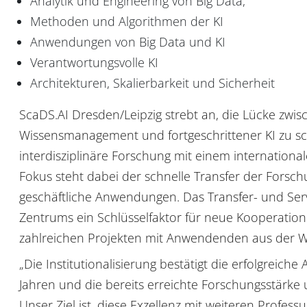
Analytik und Engineering von Big Data,
Methoden und Algorithmen der KI
Anwendungen von Big Data und KI
Verantwortungsvolle KI
Architekturen, Skalierbarkeit und Sicherheit
ScaDS.AI Dresden/Leipzig strebt an, die Lücke zwi
Wissensmanagement und fortgeschrittener KI zu sc
interdisziplinäre Forschung mit einem internation
Fokus steht dabei der schnelle Transfer der Forsch
geschäftliche Anwendungen. Das Transfer- und Servi
Zentrums ein Schlüsselfaktor für neue Kooperatione
zahlreichen Projekten mit Anwendenden aus der Wi
„Die Institutionalisierung bestätigt die erfolgreich
Jahren und die bereits erreichte Forschungsstärke 
Unser Ziel ist, diese Exzellenz mit weiteren Profe